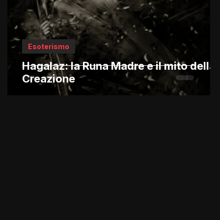
Esoterismo
Hagalaz: la Runa Madre e il mito della
Creazione