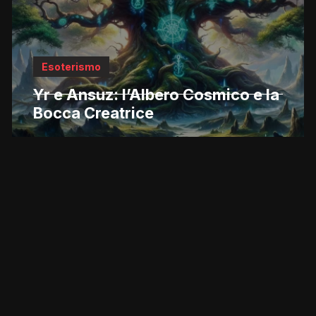
Esoterismo
Yr e Ansuz: l’Albero Cosmico e la
Bocca Creatrice