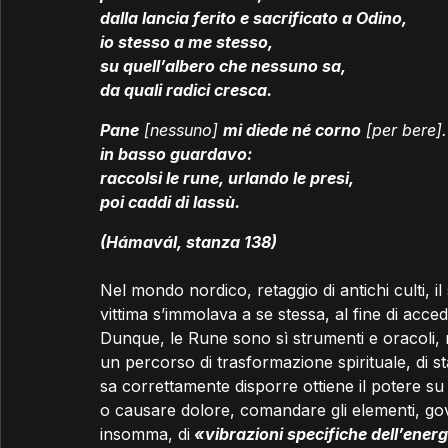
dalla lancia ferito e sacrificato a Odino,
io stesso a me stesso,
su quell’albero che nessuno sa,
da quali radici cresca.
Pane
 [nessuno] 
mi diede né corno
 [per bere].
in basso guardavo:
raccolsi le rune, urlando le presi,
poi caddi di lassù.
(Hámavál, stanza 138)
Nel mondo nordico, retaggio di antichi culti, il 
vittima s’immolava a se stessa, al fine di acc
Dunque, le Rune sono sì strumenti e oracoli,
un percorso di trasformazione spirituale, di s
sa correttamente disporre ottiene il potere su
o causare dolore, comandare gli elementi, gove
insomma, di
«vibrazioni specifiche dell’energ