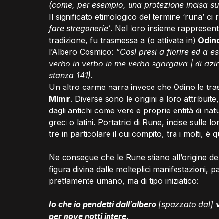
(come, per esempio, una protezione incisa su
Il significato etimologico del termine ‘runa’ ci ri
fare stregonerie’
. Nel loro insieme rappresen
tradizione, fu trasmessa a (o attivata in) 
Odin
l’Albero Cosmico: 
“Così presi a fiorire ed a e
verbo in verbo in me verbo sgorgava | di azi
stanza 141)
. 
Un altro carme narra invece che Odino le tras
Mímir
. Diverse sono le origini a loro attribuite
dagli antichi come vere e proprie entità di nat
greci o latini. Portatrici di Rune, incise sulle
tre in particolare il cui compito, tra i molti, è 
Ne consegue che le Rune stiano all’origine de
figura divina dalle molteplici manifestazioni, 
prettamente umano, ma di tipo iniziatico:
Io che io pendetti dall’albero 
[spazzato dal] 
per nove notti intere, 