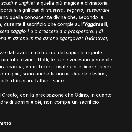
 scudi e unghie) 
a quella più magica e divinatoria.
porta ai significati di 
‘mistero, segreto, sussurrare, 
tano quella conoscenza divina che, secondo la 
o
, durante il sacrificio che compie sull’
Yggdrasill
, 
ssere saggio | e a crescere e a prosperare; | di 
one in azione in me azione sgorgava”
(Hámavál, 
se dal cranio e dal corno del sapiente gigante 
, ma tutte divine; difatti, le Rune venivano percepite 
ura magica, e mai furono usate per indicare i segni 
 loro unghie, sono anche le norne, dee del destino, 
quello di irrorare l’albero sacro.
l Creato, con la precisazione che Odino, in quanto 
padre di uomini e dèi, non compie un sacrificio 
vento