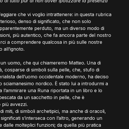
do di tutto pur di non dover ipotizzare la presenza 
ggiare che vi voglio intrattenere: in questa rubrica 
terioso, denso di significato, che non solo 
o apparentemente perduto, ma un diverso modo di 
ioni, più autentico, che fa ancora parte del nostro 
rci a comprendere qualcosa in più sulle nostre 
 all’ignoto.
e un uomo, che qui chiameremo Matteo. Una di 
à, cosparse di simboli sulla pelle, che, stufo di 
terialista dell’uomo occidentale moderno, ha deciso 
lo sciamanesimo nordico. È stato lui a introdurmi a 
a l’ammirare una Runa riportata in un libro e lo 
 pescata da un sacchetto in pelle, che è 
o più avvezzi.
 miti, di simboli archetipici, ma anche di oracoli, 
 significati s’interseca con l’altro, generando un 
alle molteplici funzioni; da quella più pratica 