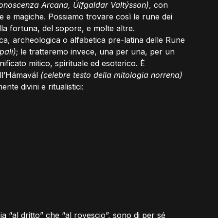
onoscenza Arcana, Úlfgaldar Valtýsson)
, con 
he e magiche. Possiamo trovare così le rune dei 
ella fortuna, del sopore, e molte altre.
ca, archeologica o alfabetica pre-latina delle Rune 
pali)
; le tratteremo invece, una per una, per un 
ificato mitico, spirituale ed esoterico. È 
ll’Hámavál 
(celebre testo della mitologia norrena)
nte divini e ritualistici:
ia “al dritto” che “al rovescio”, sono di per sé 