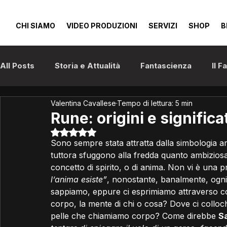
CHI SIAMO
VIDEO PRODUZIONI
SERVIZI
SHOP
B
All Posts
Storia e Attualità
Fantascienza
Il 
Valentina Cavallese
Tempo di lettura: 5 min
Anime e Manga
Cinema
Rune: origini e significat
Valutazione NaN stelle su 5.
Sono sempre stata attratta dalla simbologia arca
tuttora sfuggono alla fredda quanto ambiziosa 
concetto di spirito, o di anima. Non vi è una p
l’anima esiste”
, nonostante, banalmente, ogni
sappiamo, eppure ci esprimiamo attraverso cos
corpo, la mente di chi o cosa? Dove ci colloc
pelle che chiamiamo corpo? Come direbbe 
Sa