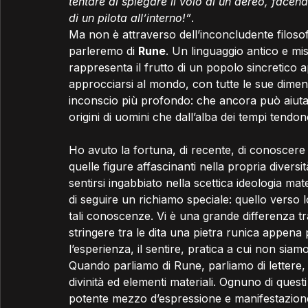
tentare di spiegare il volo di un aereo, facen
di un pilota all’interno!”
.
Ma non è attraverso dell’inconcludente filosofe
parleremo di 
Rune
. Un linguaggio antico e mis
rappresenta il frutto di un popolo sincretic
approcciarsi al mondo, con tutte le sue dimens
inconscio più profondo: che ancora può aiuta
origini di uomini che dall’alba dei tempi tendono
Ho avuto la fortuna, di recente, di conoscer
quelle figure affascinanti nella propria diversit
sentirsi ingabbiato nella scettica ideologia ma
di seguire un richiamo speciale: quello verso 
tali conoscenze. Vi è una grande differenza tr
stringere tra le dita una pietra runica appena
l’esperienza, il sentire, pratica a cui non siam
Quando parliamo di Rune, parliamo di lettere, di
divinità ed elementi materiali. Ognuno di questi
potente mezzo d’espressione e manifestazione d