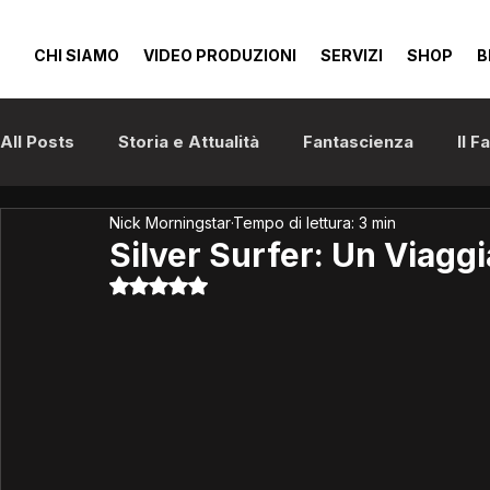
CHI SIAMO
VIDEO PRODUZIONI
SERVIZI
SHOP
B
All Posts
Storia e Attualità
Fantascienza
Il 
Nick Morningstar
Tempo di lettura: 3 min
Anime e Manga
Cinema
Silver Surfer: Un Viaggia
Valutazione NaN stelle su 5.