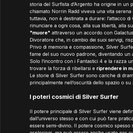
storia del Surfista d’Argento ha origine in un
chiamato Norrin Radd viveva una vita serena 
tuttavia, non è destinata a durare: l’attacco di
rinunciare a ogni cosa, alla sua libertà, alla s
"muore"
 attraverso un accordo con Galactus 
Divoratore che, in cambio dei suoi servigi, ri
Privo di memoria e compassione, Silver Surfer r
fame del suo nuovo padrone, diventando un ang
Solo l’incontro con i Fantastici 4 e la razza u
trovare la forza di ribellarsi e 
riprendere in 
Le storie di Silver Surfer sono cariche di dr
principalmente nell’oscurità dello spazio o su 
I poteri cosmici di Silver Surfer
Il potere principale di Silver Surfer viene defin
dall’universo stesso e con cui può fare pratic
essere semi-divino. Il potere cosmico spesso s
esplosioni, ma può essere anche usato per cura