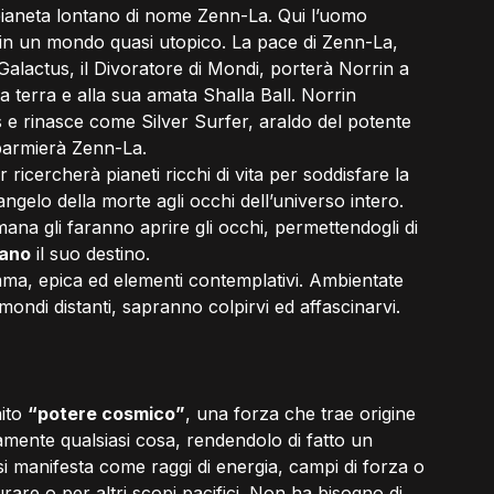
 pianeta lontano di nome Zenn-La. Qui l’uomo 
in un mondo quasi utopico. La pace di Zenn-La, 
 Galactus, il Divoratore di Mondi, porterà Norrin a 
ua terra e alla sua amata Shalla Ball. Norrin 
e rinasce come Silver Surfer, araldo del potente 
sparmierà Zenn-La.
icercherà pianeti ricchi di vita per soddisfare la 
elo della morte agli occhi dell’universo intero. 
mana gli faranno aprire gli occhi, permettendogli di 
mano
 il suo destino.
amma, epica ed elementi contemplativi. Ambientate 
mondi distanti, sapranno colpirvi ed affascinarvi.
ito 
“potere cosmico”
, una forza che trae origine 
amente qualsiasi cosa, rendendolo di fatto un 
i manifesta come raggi di energia, campi di forza o 
re o per altri scopi pacifici. Non ha bisogno di 