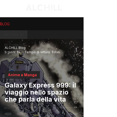
BLOG
All Posts
All Posts
ALCHILL Blog
Storia e
5 giorni fa
Tempo di lettura: 3 min
Attualità
Fantascienza
Il
Anime e Manga
Fantastico
Oscuro
Galaxy Express 999: il
Esoterismo
viaggio nello spazio
Comics
che parla della vita
Anime e
Manga
Cinema