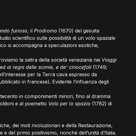
ando furioso
, il 
Prodromo
 (1670) del gesuita 
dio scientifico sulle possibilità di un volo spaziale 
atico si accompagna a speculazioni esotiche, 
 troviamo la satira della società veneziana nei 
Viaggi 
 ed ai regni delle scimie, e de’ cinocefali
 (1749; 
ll’interesse per la Terra cava espresso da 
bblicato in francese). Evidente l’influenza degli 
Settecento in componimenti minori, fino al dramma 
Goldoni e al poemetto 
Volo per lo spazio 
(1782) di 
che, dei moti rivoluzionari e della Restaurazione, 
 e del primo positivismo, nonché dell’unità d’Italia.