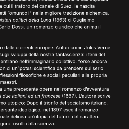
a cui il traforo del canale di Suez, la nascita 
etti “omuncoli” nella migliore tradizione alchemica.
misteri politici della Luna
 (1863) di Guglielmo 
 Carlo Dossi, un romanzo giuridico che anima il 
ato dalle correnti europee. Autori come Jules Verne 
ugli sviluppi della nostra fantascienza: i temi del 
 entrano nell’immaginario collettivo, forse ancora 
non di un’ipotesi scientifica da prendere sul serio. 
flessioni filosofiche e sociali peculiari alla propria 
 maestri.
plia una precedente opera nel romanzo d’avventura
 due italiani ed un francese
 (1887). L’autore scrive 
ismo utopico: Dopo il trionfo del socialismo italiano.
 versante ideologico, nel 1897 esce il romanzo 
uale delinea un’utopia del futuro dal carattere 
gono risolti dalla scienza.