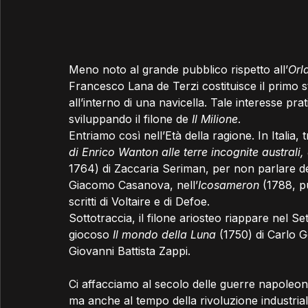
Meno noto al grande pubblico rispetto all’
Orl
Francesco Lana de Terzi costituisce il primo stu
all’interno di una navicella. Tale interesse pr
sviluppando il filone de 
Il Milione
.
Entriamo così nell’Età della ragione. In Italia,
di Enrico Wanton
alle terre incognite australi,
1764) di Zaccaria Seriman, per non parlare de
Giacomo Casanova, nell’
Icosameron 
(1788, pu
scritti di Voltaire e di Defoe.
Sottotraccia, il filone ariosteo riappare nel 
giocoso 
Il mondo della Luna
 (1750) di Carlo 
Giovanni Battista Zappi.
Ci affacciamo al secolo delle guerre napoleoni
ma anche al tempo della rivoluzione industriale