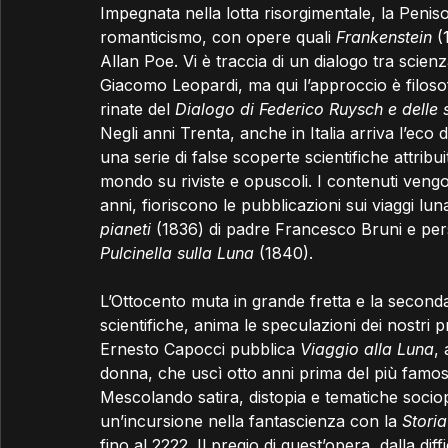
Impegnata nella lotta risorgimentale, la Penis
romanticismo, con opere quali 
Frankenstein
 (
Allan Poe. Vi è traccia di un dialogo tra scienz
Giacomo Leopardi, ma qui l’approccio è filosofi
rinate del 
Dialogo di Federico Ruysch e delle
Negli anni Trenta, anche in Italia arriva l’ec
una serie di false scoperte scientifiche attrib
mondo su riviste e opuscoli. I contenuti vengon
anni, fioriscono le pubblicazioni sui viaggi lunar
pianeti
 (1836) di padre Francesco Bruni e pers
Pulcinella sulla Luna
 (1840).
L’Ottocento muta in grande fretta e la second
scientifiche, anima le speculazioni dei nostri
Ernesto Capocci pubblica 
Viaggio alla Luna
,
donna, che uscì otto anni prima del più famo
Mescolando satira, distopia e tematiche socio
un’incursione nella fantascienza con la 
Storia
fino al 2222. Il pregio di quest’opera, dalla dif