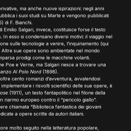
ivative, ma anche nuove ispirazioni: negli anni 
bblica i suoi studi su Marte e vengono pubblicati 
5) di F. Bianchi.
i Emilio Salgari, invece, costituisce forse il testo 
 In esso si condensano diversi motivi: il viaggio nel 
ione sulle tecnologie a venire, l’inquinamento (qui 
ia). Altre sue opere sono ambientate nel mondo 
parsa prodigi come le macchine volanti. 
come Poe e Verne, ma Salgari riesce a trovare una 
manzo 
Al Polo Nord 
(1898).
oltre cento romanzi d’avventura, avvalendosi 
implementare i risvolti scientifici delle sue opere, è 
rose
 (1911), un testo fantapolitico nel filone della 
un riarmo europeo contro il “pericolo giallo”. 
enere chiamata “Biblioteca fantastica dei giovani 
icate a opere scritte da autori italiani.
ore molto seguito nella letteratura popolare, 