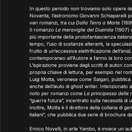
In questo periodo non troviamo solo opere der
Novanta, l’astronomo Giovanni Schiaparelli pu
vari romanzi, tra cui 
Dalla Terra a Marte
 (189
Il romanzo 
Le meraviglie del Duemila 
(1907) d
più importante della protofantascienza italiana.
tempo, l’uso di sostanze alteranti, la speculaz
frutto di un’eccessiva elettrificazione dell’ar
contemporaneo all’Autore e fanno la loro com
L’ispirazione proviene dagli scritti di autori 
propria chiave di lettura, per esempio nel ro
Luigi Motta, veronese come Salgari, pubblica 
anche dell’aiuto di ghost writer. Intenzionato a 
noto per romanzi come 
La principessa delle 
“guerra futura”, incentrato sulla necessità di 
Inoltre, Motta è il direttore della collana di g
italiani”, che pubblica due serie di brochure ded
Enrico Novelli, in arte Yambo, è invece un aut