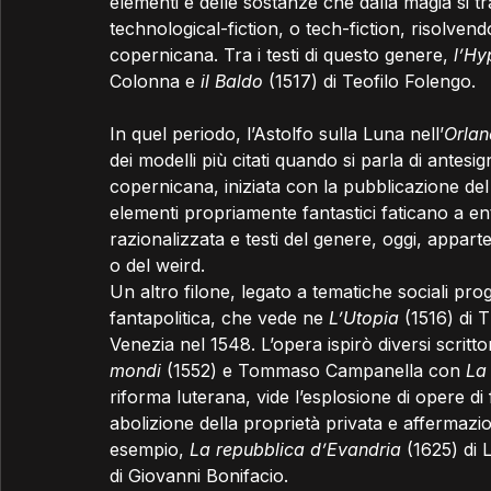
elementi e delle sostanze che dalla magia si t
technological-fiction, o tech-fiction, risolven
copernicana. Tra i testi di questo genere, 
l’Hy
Colonna e 
il Baldo 
(1517) di Teofilo Folengo.
In quel periodo, l’Astolfo sulla Luna nell’
Orlan
dei modelli più citati quando si parla di antes
copernicana, iniziata con la pubblicazione del
elementi propriamente fantastici faticano a en
razionalizzata e testi del genere, oggi, appar
o del weird.
Un altro filone, legato a tematiche sociali prog
fantapolitica, che vede ne 
L’Utopia
 (1516) di
Venezia nel 1548. L’opera ispirò diversi scrittori 
mondi
 (1552) e Tommaso Campanella con 
La 
riforma luterana, vide l’esplosione di opere di
abolizione della proprietà privata e affermazi
esempio, 
La repubblica d’Evandria
 (1625) di
di Giovanni Bonifacio.