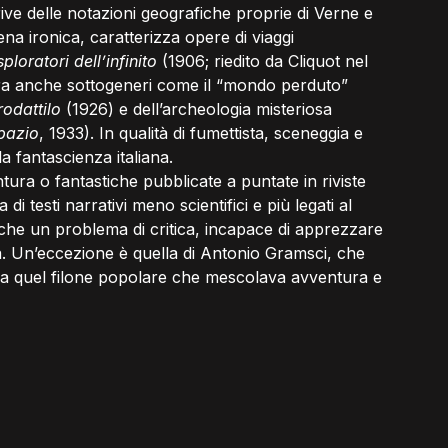
ve delle notazioni geografiche proprie di Verne e 
ena ironica, caratterizza opere di viaggi 
sploratori dell’infinito
 (1906; riedito da Cliquot nel 
lora anche sottogeneri come il “mondo perduto” 
rodattilo
 (1926) e dell’archeologia misteriosa 
spazio
, 1933). In qualità di fumettista, sceneggia e 
a fantascienza italiana.
ntura o fantastiche pubblicate a puntate in riviste 
di testi narrativi meno scientifici e più legati al 
che un problema di critica, incapace di apprezzare 
va. Un’eccezione è quella di Antonio Gramsci, che 
gra quel filone popolare che mescolava avventura e 