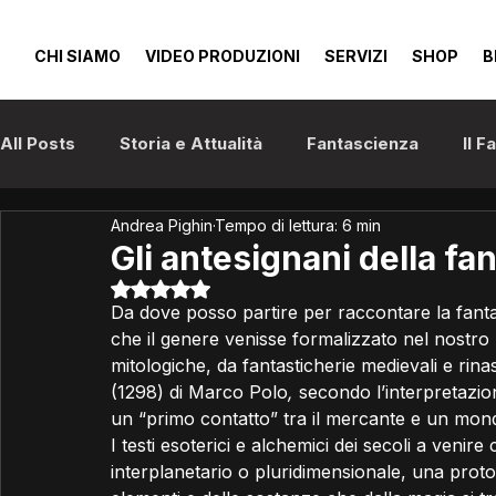
CHI SIAMO
VIDEO PRODUZIONI
SERVIZI
SHOP
B
All Posts
Storia e Attualità
Fantascienza
Il 
Andrea Pighin
Tempo di lettura: 6 min
Anime e Manga
Cinema
Gli antesignani della fa
Valutazione NaN stelle su 5.
Da dove posso partire per raccontare la fanta
che il genere venisse formalizzato nel nostro 
mitologiche, da fantasticherie medievali e rina
(1298) di Marco Polo
,
 secondo l’interpretazio
un “primo contatto” tra il mercante e un mond
I testi esoterici e alchemici dei secoli a venir
interplanetario o pluridimensionale, una prot