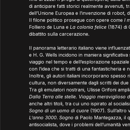
di anticipare fatti storici realmente avvenuti, tr
dell’Unione Europea e l’invenzione di robot, d
Il filone politico prosegue con opere come 
I 
Folliero de Luna e 
La colonia felice
 (1874) di
dibattito sulla carcerazione.
Il panorama letterario italiano viene influenz
e H. G. Wells incidono in maniera significativa s
viaggio nel tempo e dell’esplorazione spaziale
con l’idea che si tratti di una fantasticheria e 
Inoltre, gli autori italiani incorporano spesso ri
cultura, non diversamente dagli scritti dei due
Tra gli emulatori nostrani, Ulisse Grifoni am
Dalla Terra alle stelle.
Viaggio meraviglioso di
anche altri titoli, tra cui uno ispirato al social
Sogno di un uomo di cuore
 (1907). Sull’altro
L’anno 3000
. 
Sogno
 di Paolo Mantegazza, il q
antisocialista, dove i problemi dell’umanità ven