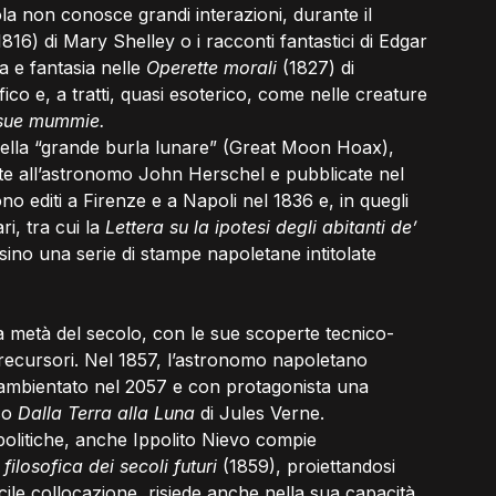
ola non conosce grandi interazioni, durante il 
1816) di Mary Shelley o i racconti fantastici di Edgar 
a e fantasia nelle 
Operette morali
 (1827) di 
co e, a tratti, quasi esoterico, come nelle creature 
 sue mummie.
o della “grande burla lunare” (Great Moon Hoax), 
uite all’astronomo John Herschel e pubblicate nel 
o editi a Firenze e a Napoli nel 1836 e, in quegli 
i, tra cui la 
Lettera su la ipotesi degli abitanti de’ 
ino una serie di stampe napoletane intitolate 
a metà del secolo, con le sue scoperte tecnico-
 precursori. Nel 1857, l’astronomo napoletano 
 ambientato nel 2057 e con protagonista una 
so 
Dalla Terra alla Luna 
di Jules Verne.
politiche, anche Ippolito Nievo compie 
 filosofica dei secoli futuri
 (1859), proiettandosi 
ficile collocazione, risiede anche nella sua capacità 