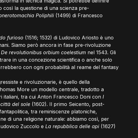
rasforma in tecnica magica. Si potrebbe definire 
do così la questione di una scienza pre-
pnerotomachia Poliphili
 (1499) di Francesco 
do furioso
 (1516; 1532)
di Ludovico Ariosto è uno 
ignani. Siamo però ancora in fase pre-rivoluzione 
 
De revolutionibus orbium coelestium
 nel 1543. Gli 
trare in una concezione scientifica o anche solo 
terrebbero con ogni probabilità al reame del fantasy 
ressiste e rivoluzionarie, è quello della 
 Thomas More un modello centrale, tradotto a 
italiani, tra cui
Anton Francesco Doni con 
I 
città del sole
 (1602). Il primo Seicento, post-
 fantapolitica, tra reminiscenze platoniche, 
one di una religione naturale: abbiamo così, per 
 Ludovico Zuccolo e 
La repubblica delle api
 (1627) 