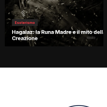
Esoterismo
Hagalaz: la Runa Madre e il mito della
Creazione